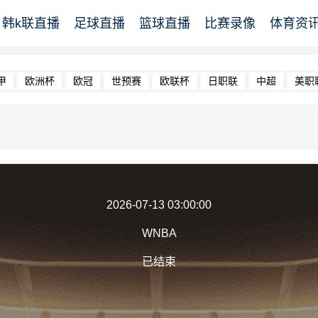
韩k联直播
足球直播
篮球直播
比赛录像
体育资
甲
欧洲杯
欧冠
世预赛
欧联杯
日职联
中超
美职
2026-07-13 03:00:00
WNBA
已结束