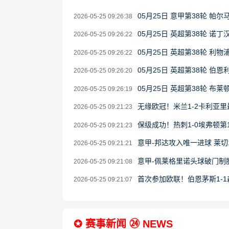
05月25日 意甲第38轮 帕尔
2026-05-25 09:26:38
05月25日 英超第38轮 诺
2026-05-25 09:26:22
05月25日 英超第38轮 利
2026-05-25 09:26:22
05月25日 英超第38轮 伯恩
2026-05-25 09:26:20
05月25日 英超第38轮 布莱
2026-05-25 09:26:19
无缘欧冠！米兰1-2卡利亚里
2026-05-25 09:21:23
保级成功！热刺1-0埃弗顿第
2026-05-25 09:21:23
意甲-邦达攻入唯一进球 莱切
2026-05-25 09:21:21
意甲-佩莱格里诺头球破门制胜
2026-05-25 09:21:08
首次参加欧联！伯恩茅斯1-
2026-05-25 09:21:07
✪ 赛事新闻 ㉔ NEWS