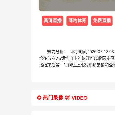
高清直播
咪咕体育
免费直播
赛前分析： 北京时间2026-07-1
伦多节奏VS纽约自由的球迷可以收藏本
播结束后第一时间送上比赛视频集锦和全
✪ 热门录像 ㉔ VIDEO