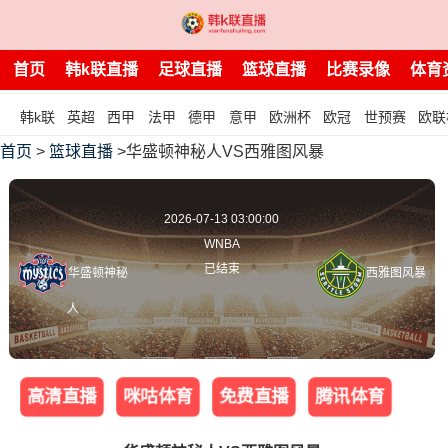
首页
韩k联直播
足球直播
篮球直播
比赛录像
体育
韩k联
英超
西甲
法甲
德甲
意甲
欧洲杯
欧冠
世预赛
欧联
首页
>
篮球直播
>华盛顿神秘人VS西雅图风暴
2026-07-13 03:00:00
WNBA
已结束
华盛顿神秘
西雅图风暴
人
高清直播
咪咕体育
免费直播
腾讯体育