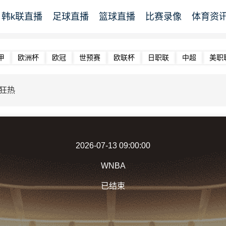
韩k联直播
足球直播
篮球直播
比赛录像
体育资
甲
欧洲杯
欧冠
世预赛
欧联杯
日职联
中超
美职
狂热
2026-07-13 09:00:00
WNBA
已结束