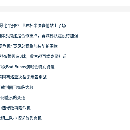
“最老”纪录？世界杯半决赛他站上了场
训体系搭建是合作重点，蓉城梯队建设待加强
视危机" 英足总紧急加装防护围栏
战布莱顿造8球，收官战再续克星神话
Bad Bunny演唱会特别待遇
与阿韦洛亚决裂无缘告别战
牙裁判圈已如临大敌
与阿隆索的变通
尔西惨败再陷危机
尔切二队小将迎首秀良机