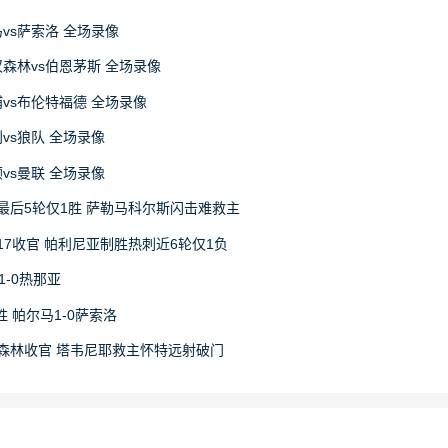
马vs萨索洛 全场录像
丁汉森林vs伯恩茅斯 全场录像
物浦vs布伦特福德 全场录像
利vs狼队 全场录像
顿vs曼联 全场录像
最后5轮仅1胜 萨勒马科尔斯闪击难救主
17收官 帕利尼亚制胜热刺近6轮仅1负
1-0热那亚
 帕尔马1-0萨索洛
1森林收官 塔韦尼耶救主怀特远射破门