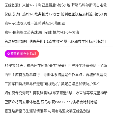
无缘欧冠！米兰1-2卡利亚里最后5轮仅1胜 萨勒马科尔斯闪击难救
主
保级成功！热刺1-0埃弗顿第17收官 帕利尼亚制胜热刺近6轮仅1负
意甲-邦达攻入唯一进球 莱切1-0热那亚
意甲-佩莱格里诺头球破门制胜 帕尔马1-0萨索洛
首次参加欧联！伯恩茅斯1-1森林收官 塔韦尼耶救主怀特远射破门
✪ 赛事新闻 ㉔ NEWS
39岁零21天，梅西还在刷新“最老”纪录？世界杯半决赛他站上了场
西甲主席特瓦斯蓉城行：青训体系搭建是合作重点，蓉城梯队建设
待加强
三狮军团备战世界杯遭遇"窥视危机" 英足总紧急加装防护围栏
姆伯莫专克海鸥？曼联锋霸9战布莱顿造8球，收官战再续克星神话
巴萨众将周五集体追星 亚马尔获Bad Bunny演唱会特别待遇
塞瓦略斯皇马生涯悲情落幕 与阿韦洛亚决裂无缘告别战