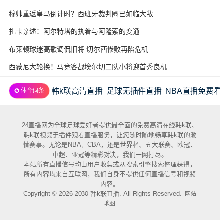
穆帅重返皇马倒计时？西班牙裁判圈已如临大敌
扎卡亲述：阿尔特塔的执着与阿隆索的变通
布莱顿球迷高歌调侃旧将 切尔西惨败再陷危机
西蒙尼大轮换！马竞客战埃尔切二队小将迎首秀良机
韩k联高清直播
足球无插件直播
NBA直播免费
✪ 体育词条
24直播网为全球足球爱好者提供最全面的免费高清在线韩k联、
韩k联视频无插件观看直播服务，让您随时随地畅享韩k联的激
情赛事。无论是NBA、CBA，还是世界杯、五大联赛、欧冠、
中超、亚冠等精彩对决，我们一网打尽。
本站所有直播信号均由用户收集或从搜索引擎搜索整理获得，
所有内容均来自互联网，我们自身不提供任何直播信号和视频
内容。
Copyright © 2026-2030 韩k联直播. All Rights Reserved.
网站
地图