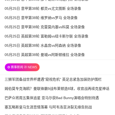
05月25日 意甲第38轮 都灵vs尤文图斯 全场录像
05月25日 意甲第38轮 维罗纳vs罗马 全场录像
05月25日 意甲第38轮 克雷莫内塞vs科莫 全场录像
05月25日 英超第38轮 富勒姆vs纽卡斯尔联 全场录像
05月25日 英超第38轮 水晶宫vs阿森纳 全场录像
05月25日 英超第38轮 曼城vs阿斯顿维拉 全场录像
✪ 赛事新闻 ㉔ NEWS
三狮军团备战世界杯遭遇"窥视危机" 英足总紧急加装防护围栏
姆伯莫专克海鸥？曼联锋霸9战布莱顿造8球，收官战再续克星神话
巴萨众将周五集体追星 亚马尔获Bad Bunny演唱会特别待遇
塞瓦略斯皇马生涯悲情落幕 与阿韦洛亚决裂无缘告别战