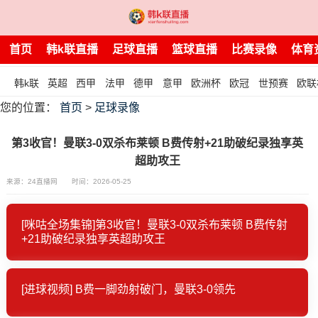
首页
韩k联直播
足球直播
篮球直播
比赛录像
体育
韩k联
英超
西甲
法甲
德甲
意甲
欧洲杯
欧冠
世预赛
欧联
您的位置：
首页
>
足球录像
第3收官！曼联3-0双杀布莱顿 B费传射+21助破纪录独享英
超助攻王
来源：24直播网
时间：2026-05-25
[咪咕全场集锦]第3收官！曼联3-0双杀布莱顿 B费传射
+21助破纪录独享英超助攻王
[进球视频] B费一脚劲射破门，曼联3-0领先